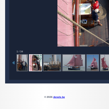
2 / 34
© 2026
denele.be