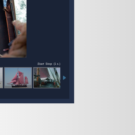
Start
Stop
(5 s.)