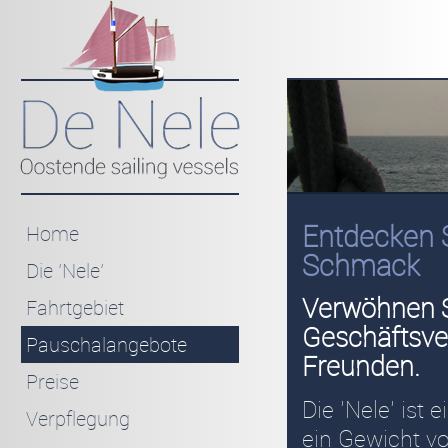
Entdecken 
Home
Schmack
Die 'Nele'
Verwöhnen S
Fahrtgebiet
Geschäftsve
Pauschalangebote
Freunden.
Preise
Die 'Nele' ist e
Verpflegung
ein Gewicht v