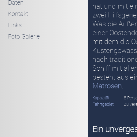
Daten
hat und mit ei
Kontakt
zwei Hilfsgene
Was die Außens
Links
einer Oostend
Foto Galerie
mit dem die O
Küstengewässe
nach tradition
Schiff mit all
besteht aus 
Matrosen
.
Kapazität
8 Pers
Fahrtgebiet
Zu ver
Ein unverges