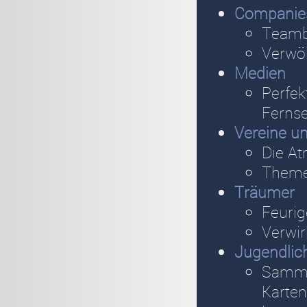
Companie
Teambi
Verwö
Medien
Perfek
Ferns
Vereine u
Die A
Themen
Träumer
Feuri
Verwir
Jugendlic
Sammel
Karten