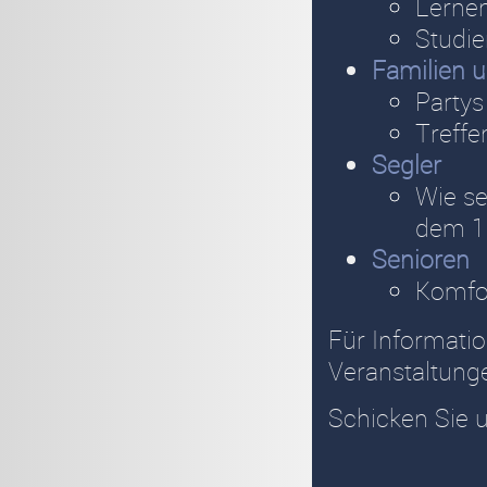
Lernen
Studie
Familien 
Partys
Treff
Segler
Wie se
dem 1
Senioren
Komfo
Für Informatio
Veranstaltung
Schicken Sie u